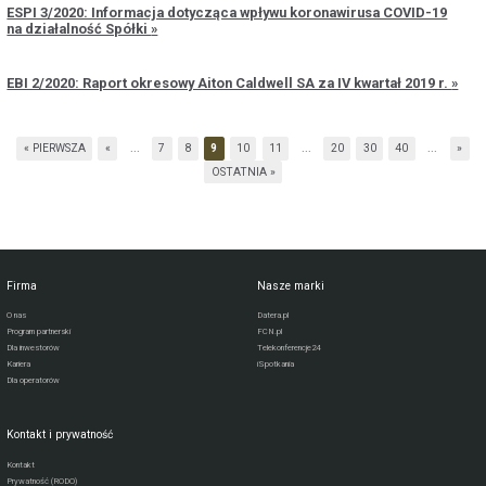
ESPI 3/2020: Informacja dotycząca wpływu koronawirusa COVID-19
na działalność Spółki
EBI 2/2020: Raport okresowy Aiton Caldwell SA za IV kwartał 2019 r.
« PIERWSZA
«
...
7
8
9
10
11
...
20
30
40
...
»
OSTATNIA »
Firma
Nasze marki
O nas
Datera.pl
Program partnerski
FCN.pl
Dla inwestorów
Telekonferencje24
Kariera
iSpotkania
Dla operatorów
Kontakt i prywatność
Kontakt
Prywatność (RODO)