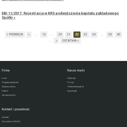
EBI 11/2017: Rejestracja w KRS podwyższenia kapitału zakładowego
Spółki
« PIERWSZA
«
...
10
...
20
21
22
23
24
...
30
40
...
»
OSTATNIA »
Firma
Nasze marki
O nas
Datera.pl
Program partnerski
FCN.pl
Dla inwestorów
Telekonferencje24
Kariera
iSpotkania
Dla operatorów
Kontakt i prywatność
Kontakt
Prywatność (RODO)