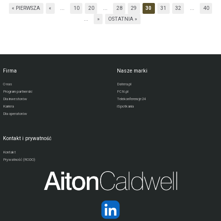
« PIERWSZA
«
...
10
20
...
28
29
30
31
32
...
40
...
»
OSTATNIA »
Firma
Nasze marki
O nas
Datera.pl
Program partnerski
FCN.pl
Dla inwestorów
Telekonferencje24
Kariera
iSpotkania
Dla operatorów
Kontakt i prywatność
Kontakt
Prywatność (RODO)