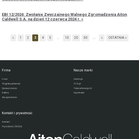
EBI 12/2024: Zwołanie Zwyczajnego Walnego Zgromadzenia Aiton
Caldwell S.A. na dzień 12 czerwca 2024 r.
«
1
2
3
4
5
...
10
20
30
...
»
OSTATNIA »
Firma
Nasze marki
O nas
Datera.pl
Program partnerski
FCN.pl
Dla inwestorów
Telekonferencje24
Kariera
iSpotkania
Dla operatorów
Kontakt i prywatność
Kontakt
Prywatność (RODO)