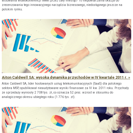
testowania wideokonferencji iMeet przez cały miesiąc! To niepowtarzalna okazja do
zrecenzowania tego innowacyjnego narzędzia biznesowego, niedostępnego jeszcze na
polskim rynku.
Aiton Caldwell SA: wysoka dynamika przychodów w IV kwartale 2011 r.
Aiton Caldwell SA, lider hostowanych usług telekomunikacyjnych (SaaS) dla polskiego
sektora MSP, opublikował nieaudytowane wyniki finansowe za IV kw. 2011 roku. Przychody
ze sprzedaży wyniosły 2 708 tys. zł, co oznacza 52 proc. wzrost w stosunku do
analogicznego okresu ubiegłego roku (1 776 tys. zł).