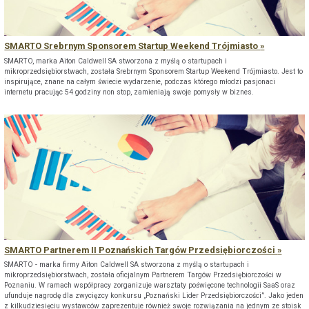
SMARTO Srebrnym Sponsorem Startup Weekend Trójmiasto
SMARTO, marka Aiton Caldwell SA stworzona z myślą o startupach i
mikroprzedsiębiorstwach, została Srebrnym Sponsorem Startup Weekend Trójmiasto. Jest to
inspirujące, znane na całym świecie wydarzenie, podczas którego młodzi pasjonaci
internetu pracując 54 godziny non stop, zamieniają swoje pomysły w biznes.
SMARTO Partnerem II Poznańskich Targów Przedsiębiorczości
SMARTO - marka firmy Aiton Caldwell SA stworzona z myślą o startupach i
mikroprzedsiębiorstwach, została oficjalnym Partnerem Targów Przedsiębiorczości w
Poznaniu. W ramach współpracy zorganizuje warsztaty poświęcone technologii SaaS oraz
ufunduje nagrodę dla zwycięzcy konkursu „Poznański Lider Przedsiębiorczości”. Jako jeden
z kilkudziesięciu wystawców zaprezentuje również swoje rozwiązania na jednym ze stoisk