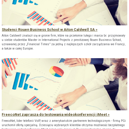
Studenci Rouen Business School w Aiton Caldwell SA
Aiton Caldwell znalazł się w gronie firm, które na przełomie lutego i marca br. przyjmowały
u siebie studentów Master in International Projects z prestiżowej Rouen Business School,
uznawanej przez „Financial Times” za jedną z najlepszych szkół zarządzania we Francji,
a także w całej Europie.
FreecoNet zaprasza do testowania wideokonferencji iMeet
FreecoNet, lider telefonii VoIP, wraz z amerykańskim partnerem technologicznym - firmą PGi
uruchomił ofertę specjalną. Dziesięciu wybranych klientów otrzyma możliwość bezpłatnego