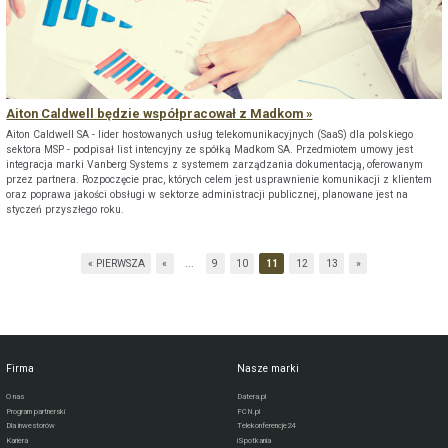
Aiton Caldwell będzie współpracował z Madkom
Aiton Caldwell SA - lider hostowanych usług telekomunikacyjnych (SaaS) dla polskiego
sektora MSP - podpisał list intencyjny ze spółką Madkom SA. Przedmiotem umowy jest
integracja marki Vanberg Systems z systemem zarządzania dokumentacją, oferowanym
przez partnera. Rozpoczęcie prac, których celem jest usprawnienie komunikacji z klientem
oraz poprawa jakości obsługi w sektorze administracji publicznej, planowane jest na
styczeń przyszłego roku.
« PIERWSZA
«
...
9
10
11
12
13
»
Firma
Nasze marki
O nas
Datera.pl
Program partnerski
FCN.pl
Dla inwestorów
Telekonferencje24
Kariera
iSpotkania