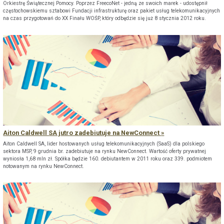
Orkiestrę Świątecznej Pomocy. Poprzez FreecoNet - jedną ze swoich marek - udostępnił
częstochowskiemu sztabowi Fundacji infrastrukturę oraz pakiet usług telekomunikacyjnych
na czas przygotowań do XX Finału WOŚP, który odbędzie się już 8 stycznia 2012 roku.
Aiton Caldwell SA jutro zadebiutuje na NewConnect
Aiton Caldwell SA, lider hostowanych usług telekomunikacyjnych (SaaS) dla polskiego
sektora MSP, 9 grudnia br. zadebiutuje na rynku NewConnect. Wartość oferty prywatnej
wyniosła 1,68 mln zł. Spółka będzie 160. debiutantem w 2011 roku oraz 339. podmiotem
notowanym na rynku NewConnect.