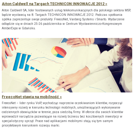
Aiton Caldwell na Targach TECHNICON INNOWACJE 2012
Aiton Caldwell SA, lider hostowanych usług telekomunikacyjnych dla polskiego sektora MSP,
będzie wystawcą na 8. Targach TECHNICON INNOWACJE 2012. Podczas spotkania
spółka zaprezentuje swoje produkty: FreecoNet, Vanberg Systems i Smarto. Wydarzenie
odbędzie się w dniach 25-26 października w Centrum Wystawienniczo-Kongresowym
AmberExpo w Gdańsku.
FreecoNet stawia na mobilność
FreecoNet – lider rynku VoIP, wychodząc naprzeciw oczekiwaniom klientów, rozpoczął
intensywny rozwój w kierunku technologii mobilnych, umożliwiających wykonywanie
codziennych obowiązków w terenie, poza siedzibą firmy. W ofercie dla swoich klientów
wprowadził narzędzia pozwalające na rozwój biznesu bez kosztownych inwestycji w
specjalistyczny sprzęt. Prace nad aplikacjami mobilnymi stają się tym samym
priorytetowym kierunkiem rozwoju marki.