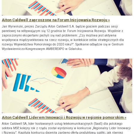
Aiton Caldwell zaproszone na Forum Inicjowania Rozwoju
Jan Wyrwiński, prezes Zarządu Aiton Caldwell S.A. będzie gościem podczas sesji
panelowej na odbywającym się 12 grudnia br. Forum Inicjowania Rozwoju. Wspólnie z
zaproszonymi ekspertami pochyli się nad problemem: „Czy możliwa jest aktywna
współpraca międzysektorowa na rzecz rozwoju, w kontekście celów strategicznych dla
rozwoju Województwa Pomorskiego do 2020 roku?”. Spotkanie odbędzie się w Centrum
Wystawienniczo-Kongresowym AMBEREXPO w Gdańsku.
Aiton Caldwell Liderem Innowacji i Rozwoju w regionie pomorskim
Aiton Caldwell SA, lider hostowanych usług telekomunikacyjnych (SaaS) dla polskiego
sektora MSP, kolejny rok z rzędu został wyróżniony w konkursie „Regionalny Lider Innowacji
i Rozwoju”. Kapituła konkursu doceniła zarówno ofertę produktową spółki, jak również