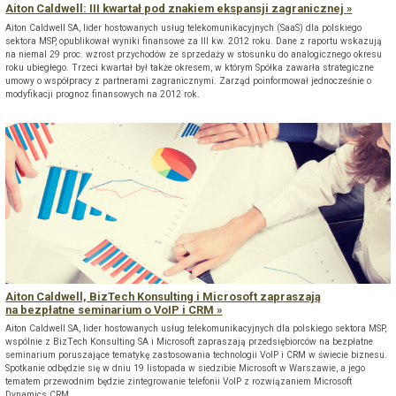
Aiton Caldwell: III kwartał pod znakiem ekspansji zagranicznej
Aiton Caldwell SA, lider hostowanych usług telekomunikacyjnych (SaaS) dla polskiego
sektora MSP, opublikował wyniki finansowe za III kw. 2012 roku. Dane z raportu wskazują
na niemal 29 proc. wzrost przychodów ze sprzedaży w stosunku do analogicznego okresu
roku ubiegłego. Trzeci kwartał był także okresem, w którym Spółka zawarła strategiczne
umowy o współpracy z partnerami zagranicznymi. Zarząd poinformował jednocześnie o
modyfikacji prognoz finansowych na 2012 rok.
Aiton Caldwell, BizTech Konsulting i Microsoft zapraszają
na bezpłatne seminarium o VoIP i CRM
Aiton Caldwell SA, lider hostowanych usług telekomunikacyjnych dla polskiego sektora MSP,
wspólnie z BizTech Konsulting SA i Microsoft zapraszają przedsiębiorców na bezpłatne
seminarium poruszające tematykę zastosowania technologii VoIP i CRM w świecie biznesu.
Spotkanie odbędzie się w dniu 19 listopada w siedzibie Microsoft w Warszawie, a jego
tematem przewodnim będzie zintegrowanie telefonii VoIP z rozwiązaniem Microsoft
Dynamics CRM.