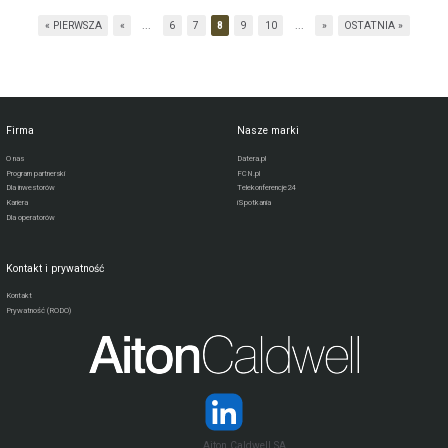
« PIERWSZA
«
...
6
7
8
9
10
...
»
OSTATNIA »
Firma
Nasze marki
O nas
Datera.pl
Program partnerski
FCN.pl
Dla inwestorów
Telekonferencje24
Kariera
iSpotkania
Dla operatorów
Kontakt i prywatność
Kontakt
Prywatność (RODO)
Aiton Caldwell SA